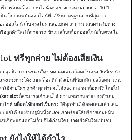
้บริการเกมสล็อตออนไลน์ มาอย่างยาวนานมากกว่า 10 ปี
เป็นเว็บเกมพนันออนไลน์ที่ได้รับมาตรฐานมากที่สุด และ
็อตออนไลน์ เว็บตรงไม่ผ่านเอเย่นต์ สามารถเล่นผ่านกับทาง
ก่าหรือลูกค้าใหม่ ก็สามารถเข้าเล่นเว็บสล็อตออนไลน์เว็บตรง ไม่
t ฟรีทุกค่าย ไม่ต้องเสียเงิน
กมสุดฮิต มาแรงก่อนใคร ทดลองเล่นสล็อตเว็บตรง วันนี้เรานำ
งเเซงทางโค้ง เกมสล็อตที่กำลังเป็นที่นิยมมีเกมสล็อตมาเเนะ
ยค่าใช้จ่ายใดๆ ลูกค้าทุกท่านจะได้ลองเล่นเกมสล็อตฟรี โดยไม่
oker slot
ก็สามารถเข้าเล่นได้ ความหลากหลายของตัวเกม
ว็บไซต์
สล็อตโจ๊กเกอร์เว็บตรง
ให้ทุกท่านได้ลองเล่นแล้ว เล่น
ระบบออโต้ รองรับทรูมันนี่วอเลท เราพร้อมให้บริการเกมพนัน
ัสแจ็กพอตแตกไม่อั้น ติได้ก่อนใคร รวดเร็วทันใจแน่นอน
ot ยังไงให้ได้กำไร