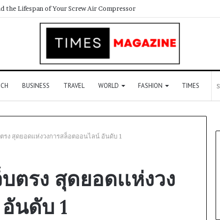
d the Lifespan of Your Screw Air Compressor
ECH
BUSINESS
TRAVEL
WORLD
FASHION
TIMES
บตรง สุดยอดเเห่งวงการสล็อตออนไลน์ อันดับ 1
ว็บตรง สุดยอดเเห่งวง
อันดับ 1