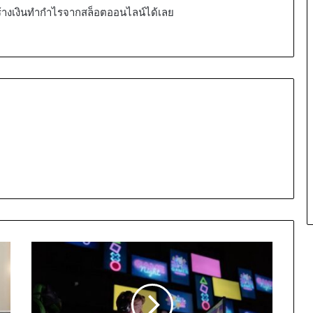
ร้างเงินทำกำไรจากสล็อตออนไลน์ได้เลย