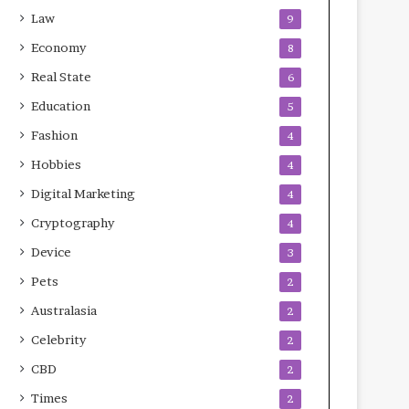
Law
9
Economy
8
Real State
6
Education
5
Fashion
4
Hobbies
4
Digital Marketing
4
Cryptography
4
Device
3
Pets
2
Australasia
2
Celebrity
2
CBD
2
Times
2