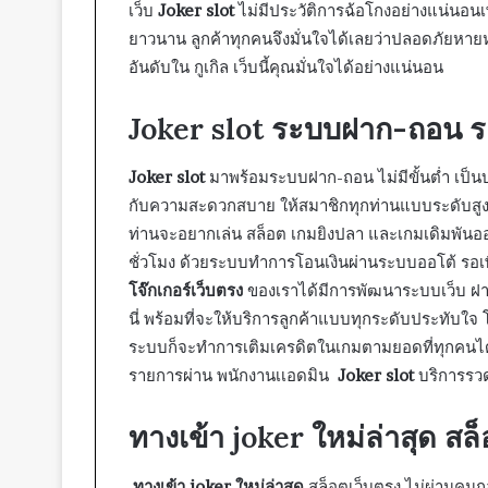
เว็บ
Joker slot
ไม่มีประวัติการฉ้อโกงอย่างแน่นอน
t
t
ยาวนาน ลูกค้าทุกคนจึงมั่นใจได้เลยว่าปลอดภัยหายห
e
อันดับใน กูเกิล เว็บนี้คุณมั่นใจได้อย่างแน่นอน
r
I
Joker slot ระบบฝาก-ถอน ระบ
n
s
p
Joker slot
มาพร้อมระบบฝาก-ถอน ไม่มีขั้นต่ำ เป็นบ
e
กับความสะดวกสบาย ให้สมาชิกทุกท่านแบบระดับสูงสุด
c
ท่านจะอยากเล่น สล็อต เกมยิงปลา และเกมเดิมพันอ
t
ชั่วโมง ด้วยระบบทำการโอนเงินผ่านระบบออโต้ รอเพีย
i
o
โจ๊กเกอร์เว็บตรง
ของเราได้มีการพัฒนาระบบเว็บ ฝากถอน
n
นี่ พร้อมที่จะให้บริการลูกค้าแบบทุกระดับประทับ
-
ระบบก็จะทำการเติมเครดิตในเกมตามยอดที่ทุกคนไ
R
รายการผ่าน พนักงานเเอดมิน
Joker slot
บริการรวด
e
a
d
ทางเข้า joker ใหม่ล่าสุด สล
y
L
ทางเข้า joker ใหม่ล่าสุด
สล็อตเว็บตรง ไม่ผ่านคนกลา