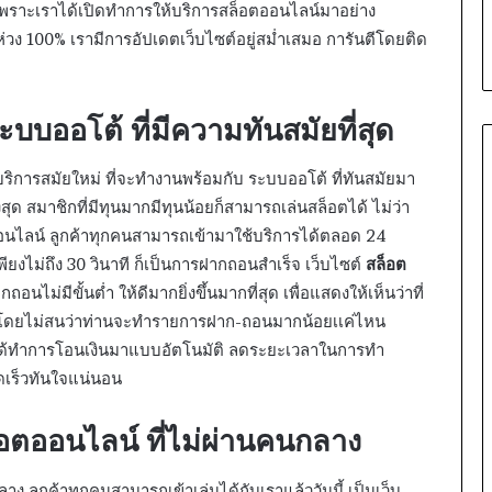
เพราะเราได้เปิดทำการให้บริการสล็อตออนไลน์มาอย่าง
d
T
่วง 100% เรามีการอัปเดตเว็บไซต์อยู่สม่ำเสมอ การันตีโดยติด
h
e
m
บออโต้ ที่มีความทันสมัยที่สุด
ริการสมัยใหม่ ที่จะทำงานพร้อมกับ ระบบออโต้ ที่ทันสมัยมา
 สมาชิกที่มีทุนมากมีทุนน้อยก็สามารถเล่นสล็อตได้ ไม่ว่า
อนไลน์ ลูกค้าทุกคนสามารถเข้ามาใช้บริการได้ตลอด 24
งไม่ถึง 30 วินาที ก็เป็นการฝากถอนสำเร็จ เว็บไซต์
สล็อต
ไม่มีขั้นต่ำ ให้ดีมากยิ่งขึ้นมากที่สุด เพื่อแสดงให้เห็นว่าที่
ใจ โดยไม่สนว่าท่านจะทำรายการฝาก-ถอนมากน้อยเเค่ไหน
ด้ทำการโอนเงินมาแบบอัตโนมัติ ลดระยะเวลาในการทำ
เร็วทันใจแน่นอน
็อตออนไลน์ ที่ไม่ผ่านคนกลาง
ง ลูกค้าทุกคนสามารถเข้าเล่นได้กับเราแล้ววันนี้ เป็นเว็บ