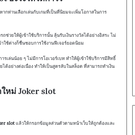
ยหากท่านเลือกเล่นกับเกมที่เป็นที่นิยมจะเพิ่มโอกาสในการ
ารถช่วยให้ผู้เข้าใช้บริการนั้น ลุ้นรับเงินรางวัลได้อย่างอิสระ ไม่
เข้าใช้ต่างก็ชื่นชอบการใช้งานฟีเจอร์ยอดนิยม
เล่นน้อย ๆ ไม่มีการโอเวอร์เบท ทำให้ผู้เข้าใช้บริการมีสิทธิ์
ยได้อย่างต่อเนื่อง ทำให้เป็นสูตรลับในสล็อต ที่สามารถทำเงิน
าใหม่ Joker slot
er slot
แล้วให้กรอกข้อมูลส่วนตัวตามหน้าเว็บให้ถูกต้องและ